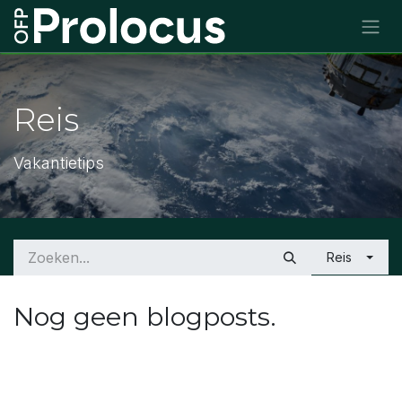
Overslaan naar inhoud
Reis
Vakantietips
Reis
Nog geen blogposts.